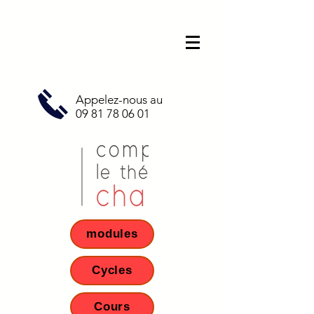
Appelez-nous au
09 81 78 06 01
modules
Cycles
Cours