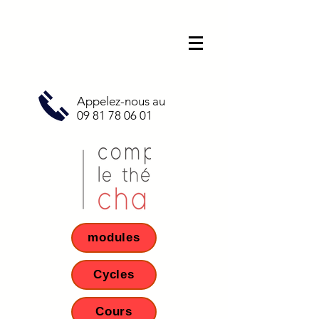
Appelez-nous au
09 81 78 06 01
modules
Cycles
Cours