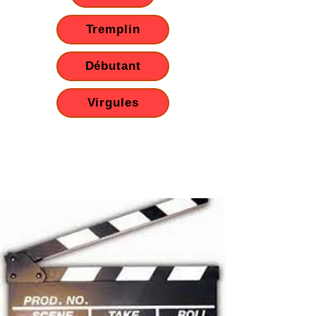
Tremplin
Débutant
Virgules