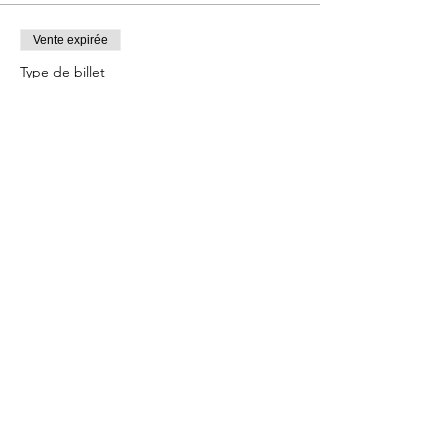
Vente expirée
Type de billet
Arrhes Clown et méditation II
Plus d'info
Prix
100,00 €
Partager cet événement
BE CL
O
WN OR NOT TO BE
LE THEÂTRE DU CHAPEAU