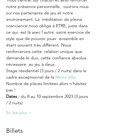
 nous centrer sur chacun et ainsi renforcer 
notre présence personnelle,  ouvrons nous 
sur nos partenaires de jeu et notre 
environement. La  méditation de pleine 
cosncience nous oblige à ETRE, juste dans 
ce qui  est là avec l'autre. sacré exercice de 
style que de pouvoir jouer  ensemble en 
étant souvent très différent. Nous 
renforcerons cette  relation unique que 
demande le duo, cette confiance absolue 
nécessaire  au jeu à deux.
Stage résidentiel (3 jours / 2 nuits) dans le 
cadre exceptionnel de la 
Metta Villa
.
Nombre de places limitées alors n'hésitez 
pas !
Dates :
 du 8 au 10 septembre 2023 (3 jours 
/ 2 nuits)
En lire plus >
Billets