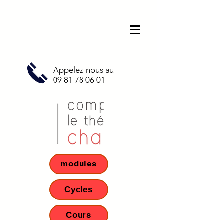
Appelez-nous au
09 81 78 06 01
modules
Cycles
Cours