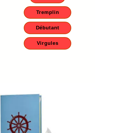
Tremplin
Débutant
Virgules