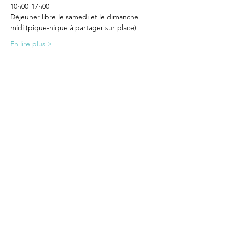
10h00-17h00
Déjeuner libre le samedi et le dimanche 
midi (pique-nique à partager sur place)
En lire plus >
Partager cet événement
BE CL
O
WN OR NOT TO BE
LE THEÂTRE DU CHAPEAU
ENTREZ DANS NOTRE
ECOSYSTEME et RECEVEZ NOS
ACTUS