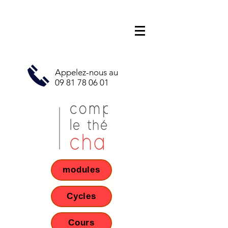
Appelez-nous au
09 81 78 06 01
modules
Cycles
Cours