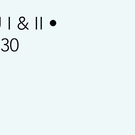
 & II •
h30