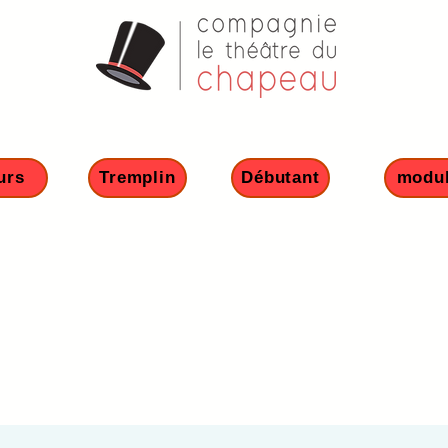
urs
Tremplin
Débutant
modu