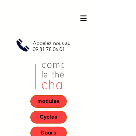
Appelez-nous au
09 81 78 06 01
modules
Cycles
Cours