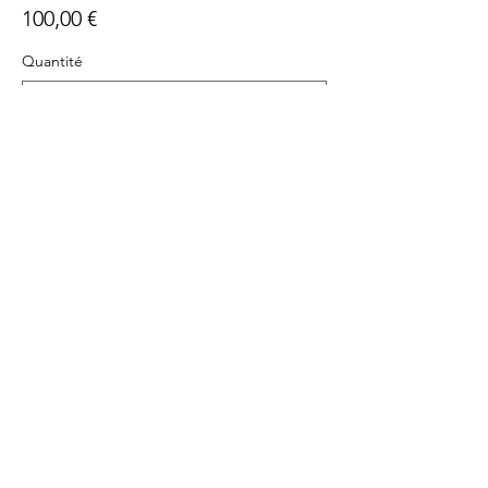
100,00 €
Quantité
Total
0,00 €
Passer la
commande
Partager cet événement
BE CL
O
WN OR NOT TO BE
LE THEÂTRE DU CHAPEAU