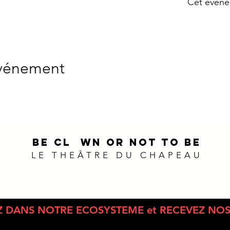
Cet événe
événement
BE CL
O
WN OR NOT TO BE
LE THEÂTRE DU CHAPEAU
WWW.THEATRE-DU-CHAPEAU.COM
Suivez-nous sur :
Z DANS NOTRE ECOSYSTEME et RECEVEZ NOS