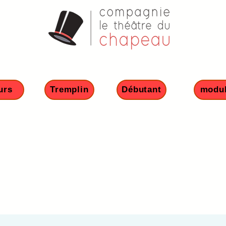
urs
Tremplin
Débutant
modu