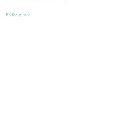
En lire plus >
Partager cet événement
BE CL
O
WN OR NOT TO BE
LE THEÂTRE DU CHAPEAU
ENTREZ DANS NOTRE
ECOSYSTEME et RECEVEZ NOS
ACTUS