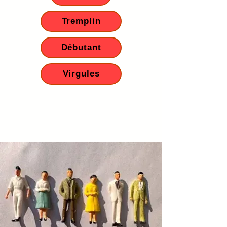
Tremplin
Débutant
Virgules