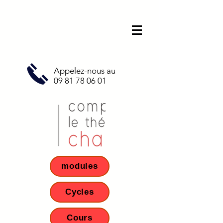
Appelez-nous au
09 81 78 06 01
modules
Cycles
Cours