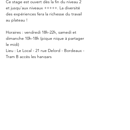
Ce stage est ouvert dès la fin du niveau 2 
et jusqu'aux niveaux +++++. La diversité 
des expériences fera la richesse du travail 
au plateau !
Horaires : vendredi 18h-22h, samedi et 
dimanche 10h-18h (pique nique à partager 
le midi)
Lieu : Le Local - 21 rue Delord - Bordeaux - 
Tram B accès les hangars
En lire plus >
Partager cet événement
BE CL
O
WN OR NOT TO BE
LE THEÂTRE DU CHAPEAU