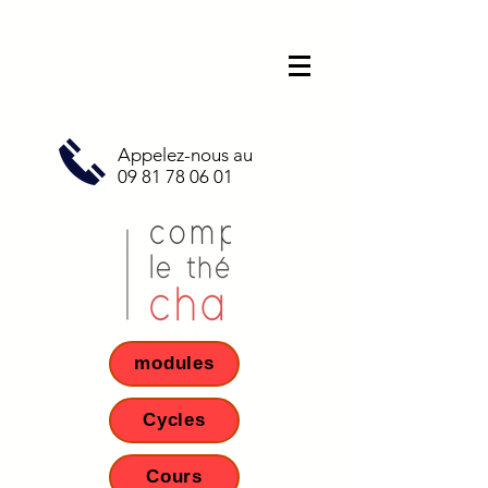
Appelez-nous au
09 81 78 06 01
modules
Cycles
Cours