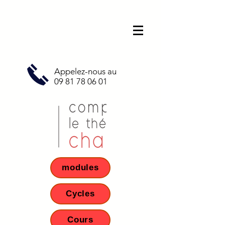
Appelez-nous au
09 81 78 06 01
modules
Cycles
Cours