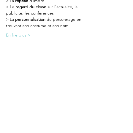
> La 
reprise
 d'impro
> Le 
regard du clown
 sur l'actualité, la 
publicité, les conférences
> La 
personnalisation
 du personnage en 
trouvant son costume et son nom
En lire plus >
Partager cet événement
BE CL
O
WN OR NOT TO BE
LE THEÂTRE DU CHAPEAU
ENTREZ DANS NOTRE
ECOSYSTEME et RECEVEZ NOS
ACTUS