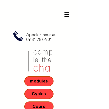
Appelez-nous au
09 81 78 06 01
modules
Cycles
Cours