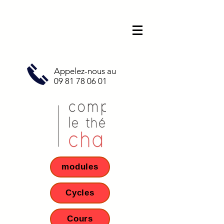
Appelez-nous au
09 81 78 06 01
modules
Cycles
Cours