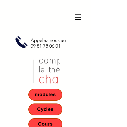
Appelez-nous au
09 81 78 06 01
modules
Cycles
Cours