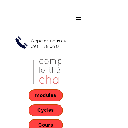
Appelez-nous au
09 81 78 06 01
modules
Cycles
Cours