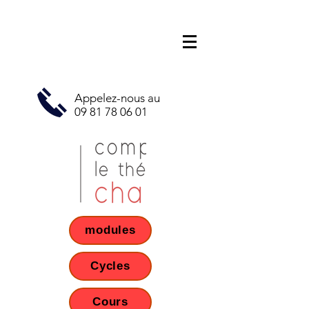
Appelez-nous au
09 81 78 06 01
modules
Cycles
Cours