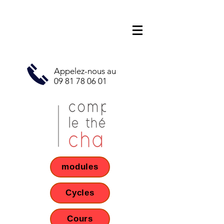
Appelez-nous au
09 81 78 06 01
modules
Cycles
Cours